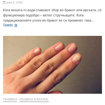
јули 5, 2025
Кога жената го води главниот збор во бракот или врската, сѐ
функционира подобро – велат стручњаците. Кога
традиционалните улоги во бракот ќе се променат така…
Дозволи
Повеќе
жената
да
удри
на
маса:
Научниците
тврдат
дека
бракот
е
подобар
кога
жената
е
главна
УБАВИНА
УБАВИНА И БАЛАНС