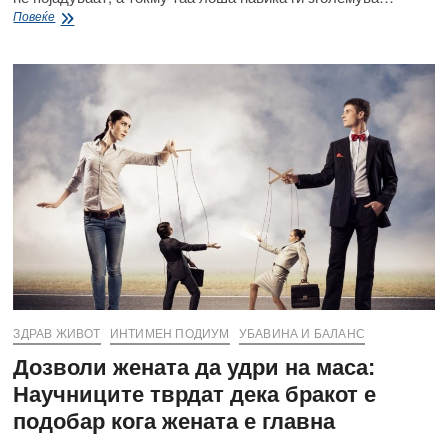
Не
Повеќе
го
прескокнувајте
доручекот!
Еве
и
зошто!
ЗДРАВ ЖИВОТ
ИНТИМЕН ПОДИУМ
УБАВИНА И БАЛАНС
Дозволи жената да удри на маса:
Научниците тврдат дека бракот е
подобар кога жената е главна