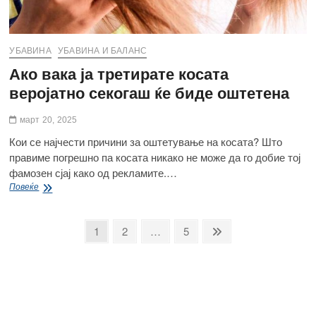
УБАВИНА
УБАВИНА И БАЛАНС
Ако вака ја третирате косата
веројатно секогаш ќе биде оштетена
март 20, 2025
Кои се најчести причини за оштетување на косата? Што
правиме погрешно па косата никако не може да го добие тој
фамозен сјај како од рекламите.…
Ако
Повеќе
вака
ја
третирате
Posts
Page
Page
Page
Next
1
2
…
5
косата
page
pagination
веројатно
секогаш
ќе
биде
оштетена