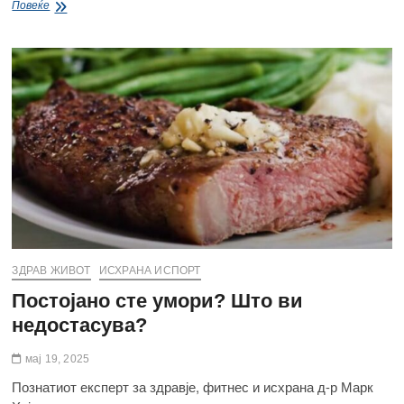
зошто
Повеќе
витаминот
Б
е
неопходен
за
секојдневната
исхрана
на
вашето
дете
ЗДРАВ ЖИВОТ
ИСХРАНА ИСПОРТ
Постојано сте умори? Што ви
недостасува?
мај 19, 2025
Познатиот експерт за здравје, фитнес и исхрана д-р Марк