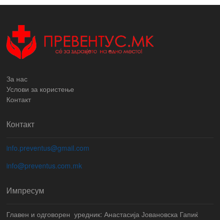
За нас
Услови за користење
Контакт
Контакт
info.preventus@gmail.com
info@preventus.com.mk
Импресум
Главен и одговорен уредник: Анастасија Јовановска Гапиќ