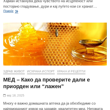
Хајман истакнува дека чувството на исцрпеност или
постојано гладување, дури и кај луѓето кои се хранат…
Постојано
Повеќе
сте
умори?
Што
ви
недостасува?
ЗДРАВ ЖИВОТ
ИСХРАНА ИСПОРТ
ХРАНА И РЕЦЕПТИ
МЕД – Како да проверите дали е
приорден или “лажен”
мај 18, 2025
Многу е важно домашната аптека да ја обезбедиме со
најприордниот извор на здравје, квалитетен мед. Неговата