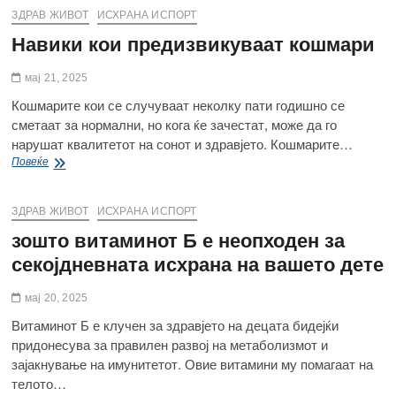
ЗДРАВ ЖИВОТ
ИСХРАНА ИСПОРТ
Навики кои предизвикуваат кошмари
мај 21, 2025
Кошмарите кои се случуваат неколку пати годишно се
сметаат за нормални, но кога ќе зачестат, може да го
нарушат квалитетот на сонот и здравјето. Кошмарите…
Навики
Повеќе
кои
предизвикуваат
кошмари
ЗДРАВ ЖИВОТ
ИСХРАНА ИСПОРТ
зошто витаминот Б е неопходен за
секојдневната исхрана на вашето дете
мај 20, 2025
Витаминот Б е клучен за здравјето на децата бидејќи
придонесува за правилен развој на метаболизмот и
зајакнување на имунитетот. Овие витамини му помагаат на
телото…