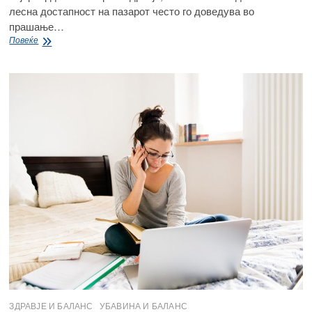
лесна достапност на пазарот често го доведува во
прашање…
МЕД
Повеќе
–
Како
да
проверите
дали
е
приорден
или
“лажен”
ЗДРАВЈЕ И БАЛАНС
УБАВИНА И БАЛАНС