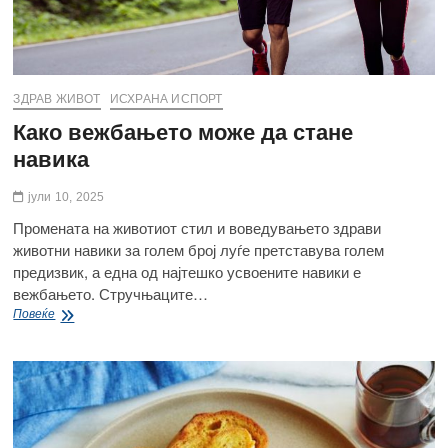
ЗДРАВ ЖИВОТ
ИСХРАНА ИСПОРТ
Како вежбањето може да стане
навика
јули 10, 2025
Промената на животиот стил и воведувањето здрави
животни навики за голем број луѓе претставува голем
предизвик, а една од најтешко усвоените навики е
вежбањето. Стручњаците…
Како
Повеќе
вежбањето
може
да
стане
навика