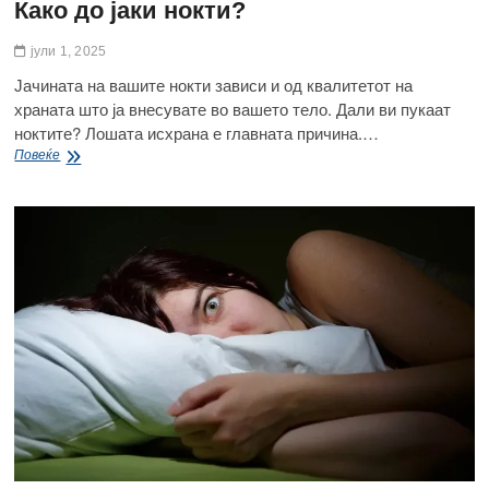
Како до јаки нокти?
јули 1, 2025
Јачината на вашите нокти зависи и од квалитетот на
храната што ја внесувате во вашето тело. Дали ви пукаат
ноктите? Лошата исхрана е главната причина.…
Како
Повеќе
до
јаки
нокти?