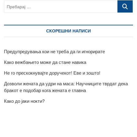
Пребарај
…
СКОРЕШНИ НАПИСИ
Предупредувања кои не треба да ги игнорирате
Како вежбањето може да стане навика
Не го прескокнувајте доручекот! Еве и зошто!
Дозволи жената да удри на маса: Научниците тврдат дека
бракот е подобар кога жената е главна
Како до јаки нокти?