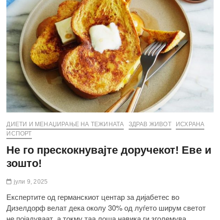
ДИЕТИ И МЕНАЏИРАЊЕ НА ТЕЖИНАТА
ЗДРАВ ЖИВОТ
ИСХРАНА
ИСПОРТ
Не го прескокнувајте доручекот! Еве и
зошто!
јули 9, 2025
Експертите од германскиот центар за дијабетес во
Дизелдорф велат дека околу 30% од луѓето ширум светот
не појадуваат, а токму таа лоша навика ги зголемува…