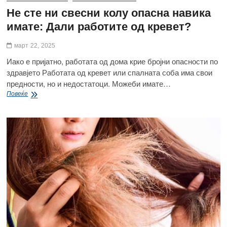
Не сте ни свесни колу опасна навика
имате: Дали работите од кревет?
март 22, 2025
Иако е пријатно, работата од дома крие бројни опасности по
здравјето Работата од кревет или спалната соба има свои
предности, но и недостатоци. Можеби имате…
Не
Повеќе
сте
ни
свесни
колу
опасна
навика
имате:
Дали
работите
од
кревет?