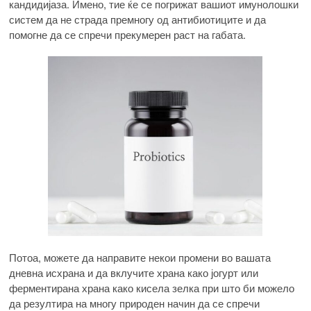
кандидијаза. Имено, тие ќе се погрижат вашиот имунолошки
систем да не страда премногу од антибиотиците и да
помогне да се спречи прекумерен раст на габата.
Потоа, можете да направите некои промени во вашата
дневна исхрана и да вклучите храна како јогурт или
ферментирана храна како кисела зелка при што би можело
да резултира на многу природен начин да се спречи