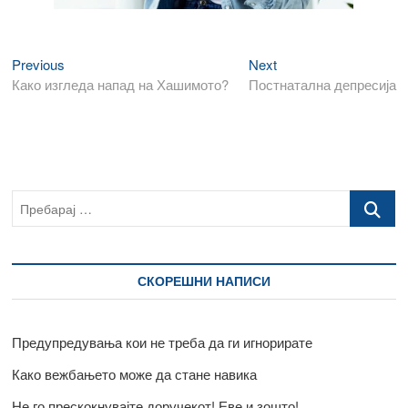
Previous
Next
Навигација
Previous
Next
post:
post:
Како изгледа напад на Хашимото?
Постнатална депресија
на
напис
Пребарај
…
СКОРЕШНИ НАПИСИ
Предупредувања кои не треба да ги игнорирате
Како вежбањето може да стане навика
Не го прескокнувајте доручекот! Еве и зошто!