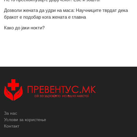
Дозволи жената да удри на маса: Научниците тврдат дека
бракот е подобар кога жената е главна
Како до јаки нокти?
За нас
Услови за користење
Контакт