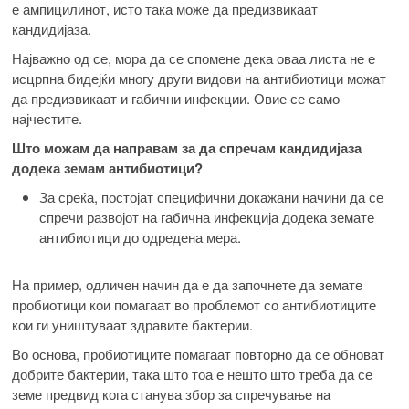
е ампицилинот, исто така може да предизвикаат
кандидијаза.
Најважно од се, мора да се спомене дека оваа листа не е
исцрпна бидејќи многу други видови на антибиотици можат
да предизвикаат и габични инфекции. Овие се само
најчестите.
Што можам да направам за да спречам кандидијаза
додека земам антибиотици?
За среќа, постојат специфични докажани начини да се
спречи развојот на габична инфекција додека земате
антибиотици до одредена мера.
На пример, одличен начин да е да започнете да земате
пробиотици кои помагаат во проблемот со антибиотиците
кои ги уништуваат здравите бактерии.
Во основа, пробиотиците помагаат повторно да се обноват
добрите бактерии, така што тоа е нешто што треба да се
земе предвид кога станува збор за спречување на