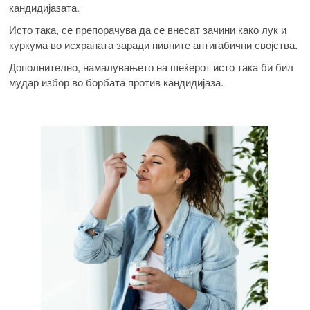
кандидијазата.
Исто така, се препорачува да се внесат зачини како лук и
куркума во исхраната заради нивните антигабични својства.
Дополнително, намалувањето на шеќерот исто така би бил
мудар избор во борбата против кандидијаза.