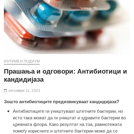
ИНТИМЕН ПОДИУМ
Прашања и одговори: Антибиотици и
кандидијаза
октомври 11, 2023
Зошто антибиотиците предизвикуваат кандидијаза?
Антибиотиците ги уништуваат штетните бактерии, но
исто така можат да ги уништат и здравите бактерии во
цревната флора. Како резултат на тоа, рамнотежата
помеѓу корисните и штетните бактерии може да се