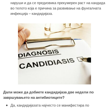
наруши и да се предизвика прекумерен раст на кандида
во телото која е причина за развивање на фунгалната
инфекција – кандидијаза.
Дали може да добиете кандидијаза две недели по
завршувањето на антибиотиците?
Да, кандидијазата најчесто се манифестира по