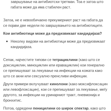
завршување на антибиотски третман. Тоа е затоа што
габата може да има стабилен раст.
Затоа, не е невообичаено прекумерниот раст на габата да
се појави две недели по завршувањето на антибиотиците.
Кои антибиотици може да предизвикаат кандидијаза?
Неколку видови на антибиотици може да предизвикаат
кандидијаза.
Сепак, најчестите типови се
тетрациклини
(како што се
доксициклин, миноциклин или еравациклин) кои генерално
се препишуваат за лекување на инфекции на кожата како
што се акни или сексуално пренсливи инфекции.
Други примери вклучуваат
кинолони
(како моксифлоксацин
или левофлоксацин), кои се препишуваат за лекување, меѓу
другото, за инфекции на уринарниот тракт, пневмонија и
бронхитис.
Потоа, одредени
пеницилини со широк спектар
, како што