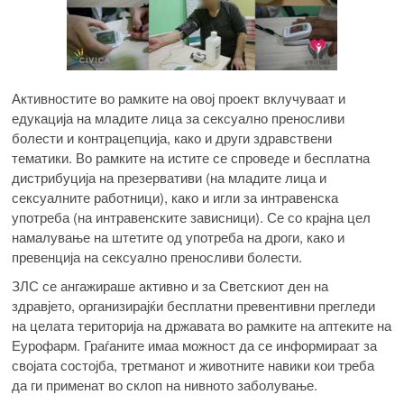
Активностите во рамките на овој проект вклучуваат и
едукација на младите лица за сексуално преносливи
болести и контрацепција, како и други здравствени
тематики. Во рамките на истите се спроведе и бесплатна
дистрибуција на презервативи (на младите лица и
сексуалните работници), како и игли за интравенска
употреба (на интравенските зависници). Се со крајна цел
намалување на штетите од употреба на дроги, како и
превенција на сексуално преносливи болести.
ЗЛС се ангажираше активно и за Светскиот ден на
здравјето, организирајќи бесплатни превентивни прегледи
на целата територија на државата во рамките на аптеките на
Еурофарм. Граѓаните имаа можност да се информираат за
својата состојба, третманот и животните навики кои треба
да ги применат во склоп на нивното заболување.