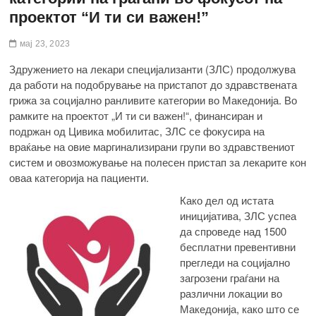
проектот “И ти си важен!”
мај 23, 2023
Здружението на лекари специјализанти (ЗЛС) продолжува
да работи на подобрување на пристапот до здравствената
грижа за социјално ранливите категории во Македонија. Во
рамките на проектот „И ти си важен!“, финансиран и
подржан од Цивика мобилитас, ЗЛС се фокусира на
враќање на овие маргинализирани групи во здравствениот
систем и овозможување на полесен пристап за лекарите кон
оваа категорија на пациенти.
Како дел од истата
иницијатива, ЗЛС успеа
да спроведе над 1500
бесплатни превентивни
прегледи на социјално
загрозени граѓани на
различни локации во
Македонија, како што се