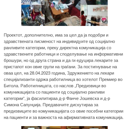
Проектот, дополнително, има за цел да ја подобри и
здравствената писменост на индивидуите од социјално
ранливите категории, преку директна комуникација со
здравствените работници и споделување на информативни
брошури, но од друга страна и да ги едуцира лекарите за
пристапот кон овие групи на граѓани. За постигнување на
оваа цел, на 28.04.2023 година, Здружението на лекари
специјализанти одржа работилница во хотелот Премиер во
Битола. Работилницата, со наслов „Предизвици во
комуникацијата со пациенти од социјално ранливи
категории“, ја фасилитираа д-р Фанче Јошевска и д-р
Симона Сапунџија. Предавачите дискутираа за
предизвиците во комуникацијата со овие посебни категории
на пациенти и за важноста на афирмативната комуникација.