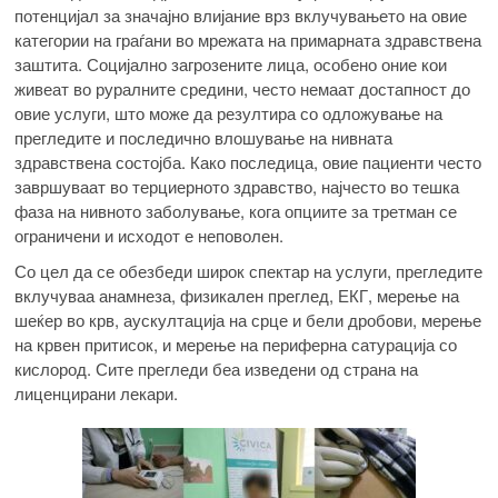
потенцијал за значајно влијание врз вклучувањето на овие
категории на граѓани во мрежата на примарната здравствена
заштита. Социјално загрозените лица, особено оние кои
живеат во руралните средини, често немаат достапност до
овие услуги, што може да резултира со одложување на
прегледите и последично влошување на нивната
здравствена состојба. Како последица, овие пациенти често
завршуваат во терциерното здравство, најчесто во тешка
фаза на нивното заболување, кога опциите за третман се
ограничени и исходот е неповолен.
Со цел да се обезбеди широк спектар на услуги, прегледите
вклучуваа анамнеза, физикален преглед, ЕКГ, мерење на
шеќер во крв, аускултација на срце и бели дробови, мерење
на крвен притисок, и мерење на периферна сатурација со
кислород. Сите прегледи беа изведени од страна на
лиценцирани лекари.