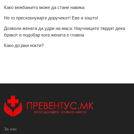
Како вежбањето може да стане навика
Не го прескокнувајте доручекот! Еве и зошто!
Дозволи жената да удри на маса: Научниците тврдат дека
бракот е подобар кога жената е главна
Како до јаки нокти?
За нас