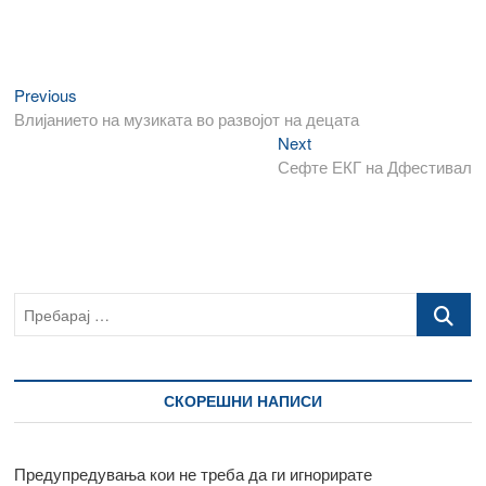
Previous
Навигација
Previous
post:
Влијанието на музиката во развојот на децата
на
Next
Next
напис
post:
Сефте ЕКГ на Дфестивал
Пребарај
…
СКОРЕШНИ НАПИСИ
Предупредувања кои не треба да ги игнорирате