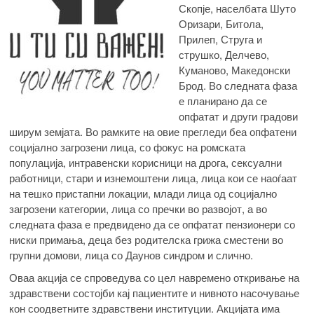
Скопје, населбата Шуто
Оризари, Битола,
Прилеп, Струга и
струшко, Делчево,
Куманово, Македонски
Брод. Во следната фаза
е планирано да се
опфатат и други градови
ширум земјата. Во рамките на овие прегледи беа опфатени
социјално загрозени лица, со фокус на ромската
популација, интравенски корисници на дрога, сексуални
работници, стари и изнемоштени лица, лица кои се наоѓаат
на тешко пристапни локации, млади лица од социјално
загрозени категории, лица со пречки во развојот, а во
следната фаза е предвидено да се опфатат пензионери со
ниски примања, деца без родителска грижа сместени во
групни домови, лица со Даунов синдром и слично.
Оваа акција се спроведува со цел навремено откривање на
здравствени состојби кај пациентите и нивното насочување
кон соодветните здравствени институции. Акцијата има