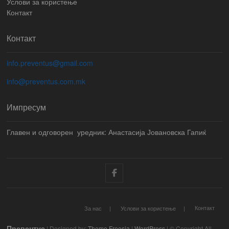
Услови за користење
Контакт
Контакт
info.preventus@gmail.com
info@preventus.com.mk
Импресум
Главен и одговорен уредник: Анастасија Јовановска Гапиќ
Facebook
Контакт
За нас
Услови за користење
Превентус
| Designed by:
Theme Freesia
|
WordPress
| © Copyright All