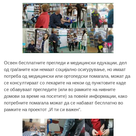
Освен бесплатните прегледи и медицински едукации, дел
од граѓаните кои немаат социјално осигурување, но имаат
потреба од медицински или ортопедски помагала, можат да
се консултираат со лекарите на некои од пунктовите каде
се обавуваат прегледите (или во рамките на нивните
домови за време на посетите) за повеќе информации, како
потребните помагала можат да се набават бесплатно во
рамките на проектот „И ти си важен“.