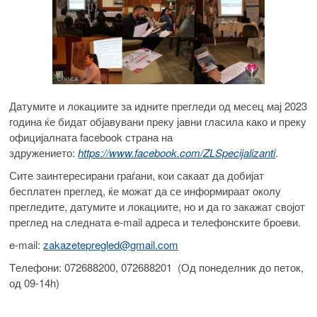
Датумите и локациите за идните прегледи од месец мај 2023
година ќе бидат објавувани преку јавни гласила како и преку
официјалната facebook страна на
здружението:
https://www.facebook.com/ZLSpecijalizanti
.
Сите заинтересирани граѓани, кои сакаат да добијат
бесплатен преглед, ќе можат да се информираат околу
прегледите, датумите и локациите, но и да го закажат својот
преглед на следната e-mail адреса и телефонските броеви.
e-mail:
zakazetepregled@gmail.com
Tелефони: 072688200, 072688201 (Од понеделник до петок,
од 09-14h)