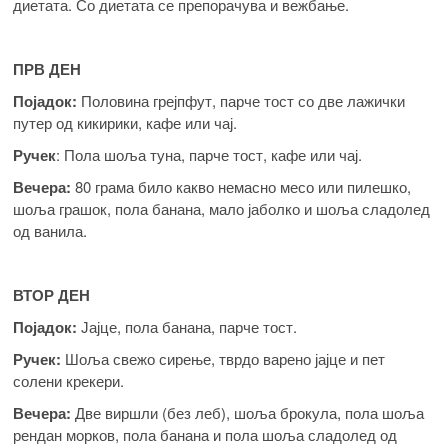
диетата. Со диетата се препорачува и вежбање.
ПРВ ДЕН
Појадок:
Половина грејпфут, парче тост со две лажички
путер од кикирики, кафе или чај.
Ручек
: Пола шоља туна, парче тост, кафе или чај.
Вечера:
80 грама било какво немасно месо или пилешко,
шоља грашок, пола банана, мало јаболко и шоља сладолед
од ванила.
ВТОР ДЕН
Појадок:
Јајце, пола банана, парче тост.
Ручек:
Шоља свежо сирење, тврдо варено јајце и пет
солени крекери.
Вечера:
Две виршли (без леб), шоља брокула, пола шоља
рендан морков, пола банана и пола шоља сладолед од