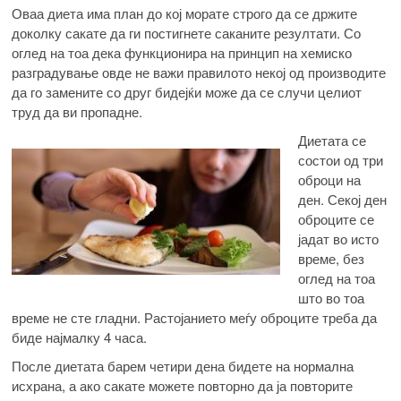
Оваа диета има план до кој морате строго да се држите
доколку сакате да ги постигнете саканите резултати. Со
оглед на тоа дека функционира на принцип на хемиско
разградување овде не важи правилото некој од производите
да го замените со друг бидејќи може да се случи целиот
труд да ви пропадне.
Диетата се
состои од три
оброци на
ден. Секој ден
оброците се
јадат во исто
време, без
оглед на тоа
што во тоа
време не сте гладни. Растојанието меѓу оброците треба да
биде најмалку 4 часа.
После диетата барем четири дена бидете на нормална
исхрана, а ако сакате можете повторно да ја повторите