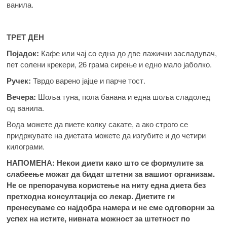
ванила.
ТРЕТ ДЕН
Појадок:
Кафе или чај со една до две лажички засладувач,
пет солени крекери, 26 грама сирење и едно мало јаболко.
Ручек:
Тврдо варено јајце и парче тост.
Вечера:
Шоља туна, пола банана и една шоља сладолед
од ванила.
Вода можете да пиете колку сакате, а ако строго се
придржувате на диетата можете да изгубите и до четири
килограми.
НАПОМЕНА: Некои диети како што се формулите за
слабеење можат да бидат штетни за вашиот организам.
Не се препорачува користење на ниту една диета без
претходна консултација со лекар. Диетите ги
пренесуваме со најдобра намера и не сме одговорни за
успех на истите, нивната можност за штетност по