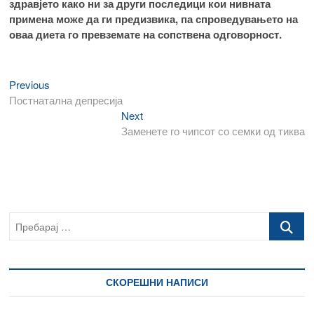
здравјето како ни за други последици кои нивната
примена може да ги предизвика, па спроведувањето на
оваа диета го превземате на сопствена одговорност.
Previous
Навигација
Previous
post:
Постнатална депресија
на
Next
Next
напис
post:
Заменете го чипсот со семки од тиква
Пребарај
…
СКОРЕШНИ НАПИСИ