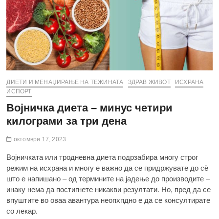
ДИЕТИ И МЕНАЏИРАЊЕ НА ТЕЖИНАТА
ЗДРАВ ЖИВОТ
ИСХРАНА
ИСПОРТ
Војничка диета – минус четири
килограми за три дена
октомври 17, 2023
Војничката или тродневна диета подрзабира многу строг
режим на исхрана и многу е важно да се придржувате до сѐ
што е напишано – од термините на јадење до производите –
инаку нема да постигнете никакви резултати. Но, пред да се
впуштите во оваа авантура неопхпдно е да се консултирате
со лекар.