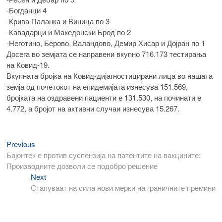
-Богданци 4
-Крива Паланка и Виница по 3
-Кавадарци и Македонски Брод по 2
-Неготино, Берово, Валандово, Демир Хисар и Дојран по 1
Досега во земјата се направени вкупно 716.173 тестирања
на Ковид-19.
Вкупната бројка на Ковид-дијагностицирани лица во нашата
земја од почетокот на епидемијата изнесува 151.569,
бројката на оздравени пациенти е 131.530, на починати е
4.772, а бројот на активни случаи изнесува 15.267.
Previous
Навигација
Previous
post:
Бајонтек е против суспензија на патентите на вакцините:
на
Производните дозволи се подобро решение
напис
Next
Next
post:
Стапуваат на сила нови мерки на граничните премини