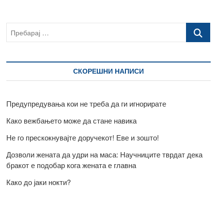
Пребарај
…
СКОРЕШНИ НАПИСИ
Предупредувања кои не треба да ги игнорирате
Како вежбањето може да стане навика
Не го прескокнувајте доручекот! Еве и зошто!
Дозволи жената да удри на маса: Научниците тврдат дека
бракот е подобар кога жената е главна
Како до јаки нокти?