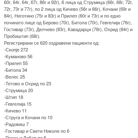
60г, 64г, 64г, 67г, 86г и 92г), 6 лица од Струмица (66г, 68г, 72г,
72г, 73г и 77г), по 2 лица од Кичево (56г и 66г), Кочани (69г и
84г), Неготино (75г и 83г) и Прилеп (60г и 73г) и по едно
починато лице од Берово (70г), Битола (70г), Гевгелија (76г),
Гостивар (73г), Делчево (83г), Кавадарци (78г), Охрид (84г) и
Пробиштип (68г).
Регистрирани се 620 оздравени пациенти од:
-Скопје 272
-Куманово 56
-Прилеп 55
-Битола 34
-Велес 25
-Тетово и Охрид по 23
-Струмица 20
-Штип 18
-Гевгелија 15
-Кичево 11
-Струга и Кочани по 10
-Радовиш 7
-Гостивар и Свети Николе по 6
-Ресен и Дебар по 5