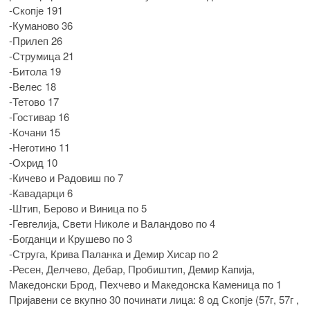
-Скопје 191
-Куманово 36
-Прилеп 26
-Струмица 21
-Битола 19
-Велес 18
-Тетово 17
-Гостивар 16
-Кочани 15
-Неготино 11
-Охрид 10
-Кичево и Радовиш по 7
-Кавадарци 6
-Штип, Берово и Виница по 5
-Гевгелија, Свети Николе и Валандово по 4
-Богданци и Крушево по 3
-Струга, Крива Паланка и Демир Хисар по 2
-Ресен, Делчево, Дебар, Пробиштип, Демир Капија,
Македонски Брод, Пехчево и Македонска Каменица по 1
Пријавени се вкупно 30 починати лица: 8 од Скопје (57г, 57г ,