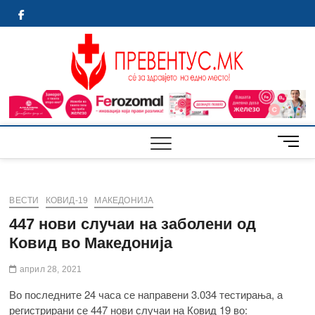
Skip
Facebook
to
content
Преве
СЕ ЗА
ЗДРАВЈЕТО
НА ЕДНО
МЕСТО
M
e
n
u
B
ВЕСТИ
КОВИД-19
МАКЕДОНИЈА
u
447 нови случаи на заболени од
t
Ковид во Македонија
t
o
април 28, 2021
n
Во последните 24 часа се направени 3.034 тестирања, а
регистрирани се 447 нови случаи на Ковид 19 во: