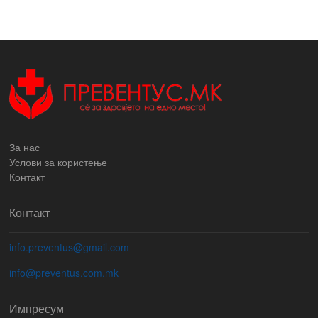
За нас
Услови за користење
Контакт
Контакт
info.preventus@gmail.com
info@preventus.com.mk
Импресум