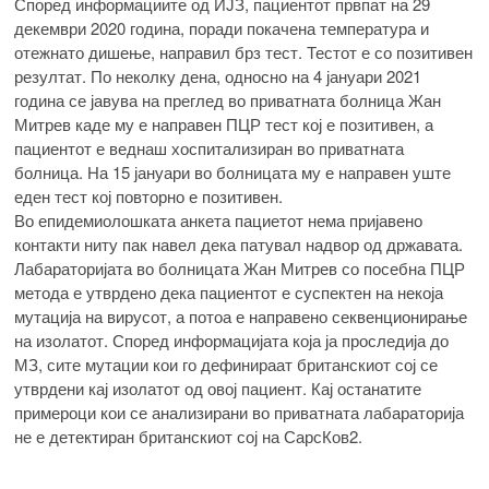
Според информациите од ИЈЗ, пациентот првпат на 29
декември 2020 година, поради покачена температура и
отежнато дишење, направил брз тест. Тестот е со позитивен
резултат. По неколку дена, односно на 4 јануари 2021
година се јавува на преглед во приватната болница Жан
Митрев каде му е направен ПЦР тест кој е позитивен, а
пациентот е веднаш хоспитализиран во приватната
болница. На 15 јануари во болницата му е направен уште
еден тест кој повторно е позитивен.
Во епидемиолошката анкета пациетот нема пријавено
контакти ниту пак навел дека патувал надвор од државата.
Лабараторијата во болницата Жан Митрев со посебна ПЦР
метода е утврдено дека пациентот е суспектен на некоја
мутација на вирусот, а потоа е направено секвенционирање
на изолатот. Според информацијата која ја проследија до
МЗ, сите мутации кои го дефинираат британскиот сој се
утврдени кај изолатот од овој пациент. Кај останатите
примероци кои се анализирани во приватната лабараторија
не е детектиран британскиот сој на СарсКов2.