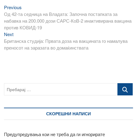
Previous
Навигација
Previous
post:
Од 42-та седница на Владата: Започна постапката за
на
набавка на 200.000 дози САРС-КоВ-2 инактивирана вакцина
напис
против КОВИД-19
Next
Next
post:
Британска студија: Првата доза на вакцината го намалува
преносот на заразата во домаќинствата
Пребарај
…
СКОРЕШНИ НАПИСИ
Предупредувања кои не треба да ги игнорирате