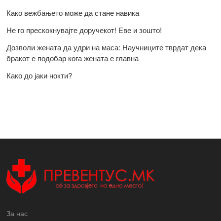
Како вежбањето може да стане навика
Не го прескокнувајте доручекот! Еве и зошто!
Дозволи жената да удри на маса: Научниците тврдат дека
бракот е подобар кога жената е главна
Како до јаки нокти?
За нас