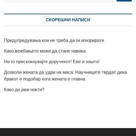
СКОРЕШНИ НАПИСИ
Предупредувања кои не треба да ги игнорирате
Како вежбањето може да стане навика
Не го прескокнувајте доручекот! Еве и зошто!
Дозволи жената да удри на маса: Научниците тврдат дека
бракот е подобар кога жената е главна
Како до јаки нокти?