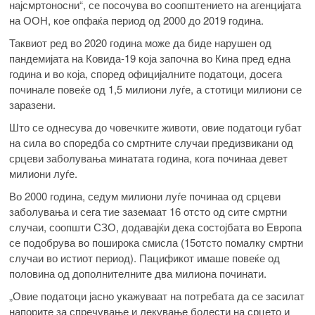
најсмртоносни“, се посочува во соопштението на агенцијата
на ООН, кое опфаќа период од 2000 до 2019 година.
Таквиот ред во 2020 година може да биде нарушен од
пандемијата на Ковида-19 која започна во Кина пред една
година и во која, според официјалните податоци, досега
починале повеќе од 1,5 милиони луѓе, а стотици милиони се
заразени.
Што се однесува до човечките животи, овие податоци губат
на сила во споредба со смртните случаи предизвикани од
срцеви заболувања минатата година, кога починаа девет
милиони луѓе.
Во 2000 година, седум милиони луѓе починаа од срцеви
заболувања и сега тие заземаат 16 отсто од сите смртни
случаи, соопшти СЗО, додавајќи дека состојбата во Европа
се подобрува во поширока смисла (15отсто помалку смртни
случаи во истиот период). Пацификот имаше повеќе од
половина од дополнителните два милиона починати.
„Овие податоци јасно укажуваат на потребата да се засилат
напорите за спречување и лекување болести на срцето и