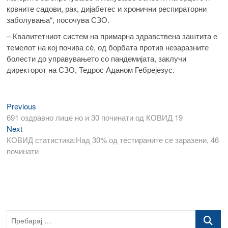
крвните садови, рак, дијабетес и хронични респираторни
заболувања“, посочува СЗО.
– Квалитетниот систем на примарна здравствена заштита е
темелот на кој почива сè, од борбата против незаразните
болести до управувањето со пандемијата, заклучи
директорот на СЗО, Тедрос Аданом Гебрејезус.
Previous
Навигација
Previous
post:
691 оздравно лице но и 30 починати од КОВИД 19
на
Next
Next
напис
post:
КОВИД статистика:Над 30% од тестираните се заразени, 46
починати
Пребарај
…