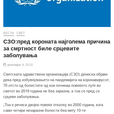
ВЕСТИ
СВЕТ
СЗО:пред короната најголема причина
за смртност биле срцевите
заболувања
декември 9, 2020
Светската здравствена организација (СЗО) денеска објави
дека пред избувнувањето на пандемијата на коронавирусот,
70 отсто од болестите од кои починаа повеќето луѓе во
светот во 2019 година не беа заразни, а тоа се пред се
срцеви заболувања.
„Тоа е речиси двојно повеќе отколку во 2000 година, кога
само четири незаразни болести беа меѓу 10-те