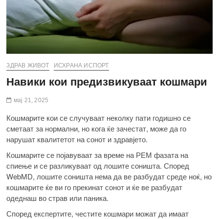
ЗДРАВ ЖИВОТ
ИСХРАНА ИСПОРТ
Навики кои предизвикуваат кошмари
мај 21, 2025
Кошмарите кои се случуваат неколку пати годишно се
сметаат за нормални, но кога ќе зачестат, може да го
нарушат квалитетот на сонот и здравјето.
Кошмарите се појавуваат за време на РЕМ фазата на
спиење и се разликуваат од лошите соништа. Според
WebMD, лошите соништа нема да ве разбудат среде ноќ, но
кошмарите ќе ви го прекинат сонот и ќе ве разбудат
одеднаш во страв или паника.
Според експертите, честите кошмари можат да имаат