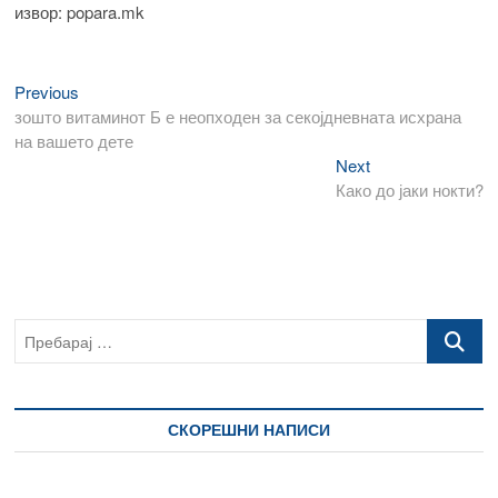
извор: popara.mk
Previous
Навигација
Previous
post:
зошто витаминот Б е неопходен за секојдневната исхрана
на
на вашето дете
напис
Next
Next
post:
Како до јаки нокти?
Пребарај
…
СКОРЕШНИ НАПИСИ