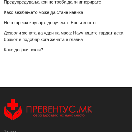
Предупредувања кои не треба да ги игнорирате
Како вежбањето може да стане навика
Не го прескокнувајте доручекот! Еве и зошто!
Дозволи жената да удри на маса: Научниците тврдат дека
бракот е подобар кога жената е главна
Како до јаки нокти?
За нас