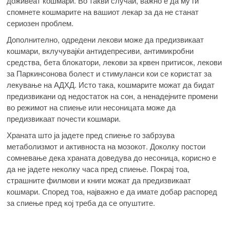
доживеат кошмари. Во такви случаи, важно е да му ги
спомнете кошмарите на вашиот лекар за да не станат
сериозен проблем.
Дополнително, одредени лекови може да предизвикаат
кошмари, вклучувајќи антидепресиви, антимикробни
средства, бета блокатори, лекови за крвен притисок, лекови
за Паркинсонова болест и стимуланси кои се користат за
лекување на АДХД. Исто така, кошмарите можат да бидат
предизвикани од недостаток на сон, а ненадејните промени
во режимот на спиење или несоницата може да
предизвикаат почести кошмари.
Храната што ја јадете пред спиење го забрзува
метаболизмот и активноста на мозокот. Доколку постои
сомневање дека храната доведува до несоница, корисно е
да не јадете неколку часа пред спиење. Покрај тоа,
страшните филмови и книги можат да предизвикаат
кошмари. Според тоа, најважно е да имате добар распоред
за спиење пред кој треба да се опуштите.