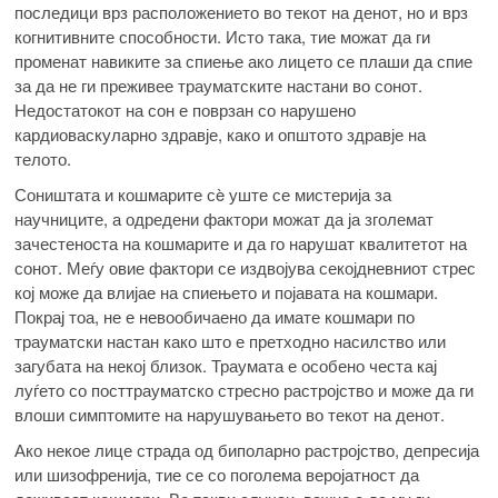
последици врз расположението во текот на денот, но и врз
когнитивните способности. Исто така, тие можат да ги
променат навиките за спиење ако лицето се плаши да спие
за да не ги преживее трауматските настани во сонот.
Недостатокот на сон е поврзан со нарушено
кардиоваскуларно здравје, како и општото здравје на
телото.
Соништата и кошмарите сè уште се мистерија за
научниците, а одредени фактори можат да ја зголемат
зачестеноста на кошмарите и да го нарушат квалитетот на
сонот. Меѓу овие фактори се издвојува секојдневниот стрес
кој може да влијае на спиењето и појавата на кошмари.
Покрај тоа, не е невообичаено да имате кошмари по
трауматски настан како што е претходно насилство или
загубата на некој близок. Траумата е особено честа кај
луѓето со посттрауматско стресно растројство и може да ги
влоши симптомите на нарушувањето во текот на денот.
Ако некое лице страда од биполарно растројство, депресија
или шизофренија, тие се со поголема веројатност да