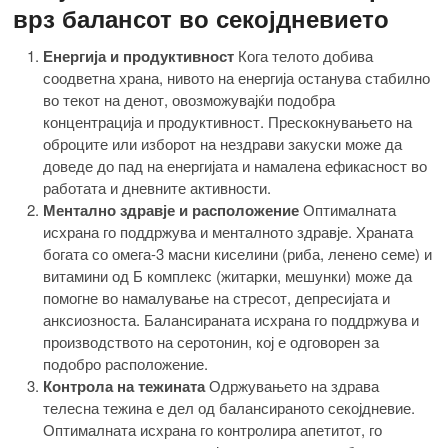
врз балансот во секојдневието
Енергија и продуктивност
Кога телото добива
соодветна храна, нивото на енергија останува стабилно
во текот на денот, овозможувајќи подобра
концентрација и продуктивност. Прескокнувањето на
оброците или изборот на нездрави закуски може да
доведе до пад на енергијата и намалена ефикасност во
работата и дневните активности.
Ментално здравје и расположение
Оптималната
исхрана го поддржува и менталното здравје. Храната
богата со омега-3 масни киселини (риба, ленено семе) и
витамини од Б комплекс (житарки, мешунки) може да
помогне во намалување на стресот, депресијата и
анксиозноста. Балансираната исхрана го поддржува и
производството на серотонин, кој е одговорен за
подобро расположение.
Контрола на тежината
Одржувањето на здрава
телесна тежина е дел од балансираното секојдневие.
Оптималната исхрана го контролира апетитот, го