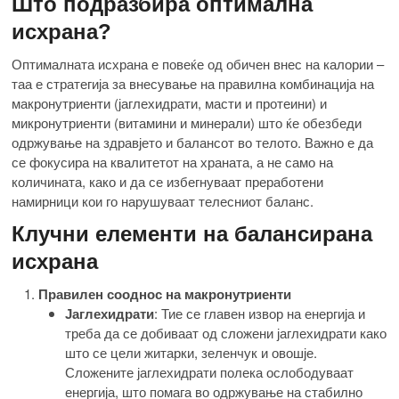
Што подразбира оптимална
исхрана?
Оптималната исхрана е повеќе од обичен внес на калории –
таа е стратегија за внесување на правилна комбинација на
макронутриенти (јаглехидрати, масти и протеини) и
микронутриенти (витамини и минерали) што ќе обезбеди
одржување на здравјето и балансот во телото. Важно е да
се фокусира на квалитетот на храната, а не само на
количината, како и да се избегнуваат преработени
намирници кои го нарушуваат телесниот баланс.
Клучни елементи на балансирана
исхрана
Правилен сооднос на макронутриенти
Јаглехидрати
: Тие се главен извор на енергија и
треба да се добиваат од сложени јаглехидрати како
што се цели житарки, зеленчук и овошје.
Сложените јаглехидрати полека ослободуваат
енергија, што помага во одржување на стабилно