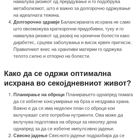
намалува ризикот од прејадување и го подобрува
метаболизмот, што е важно за долгорочно одржување
на идеалната тежина.
Долгорочно здравје
Балансираната исхрана не само
што овозможува краткорочни придобивки, туку и го
намалува ризикот од развој на хронични болести како
дијабетес, срцеви заболувања и висок крвен притисок.
Правилниот внес на хранливи материи го одржува
телото силно и отпорно на болести.
Како да се одржи оптимална
исхрана во секојдневниот живот?
Планирање на оброци
Планирањето однапред помага
да се избегне консумирање на брза и нездрава храна.
Важно е да се има неделен план со оброци кои
вклучуваат сите потребни нутриенти. Ова може да
вклучува подготовка на оброци за неколку дена
однапред за да се избегне импулсивно јадење.
Свесно јадење
Свесното јадење подразбира да се