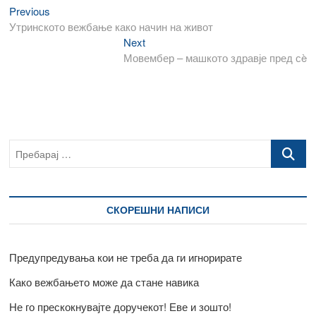
Previous
Навигација
Previous
post:
Утринското вежбање како начин на живот
на
Next
Next
напис
post:
Мовембер – машкото здравје пред сè
Пребарај
…
СКОРЕШНИ НАПИСИ
Предупредувања кои не треба да ги игнорирате
Како вежбањето може да стане навика
Не го прескокнувајте доручекот! Еве и зошто!