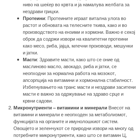
ниво на шеќер во крвта и ја намалува желбата за
нездрави грицки.
Протеини
: Протеините играат витална улога во
растот и обновата на телесните ткива, како и во
производството на ензими и хормони. Важно е секој
оброк да содржи извори на квалитетни протеини
како месо, риба, јајца, млечни производи, мешунки
и јатки.
Масти
: Здравите масти, како што се оние од
маслиново масло, авокадо, риба и јатки, се
неопходни за нормална работа на мозокот,
апсорпција на витамини и хормонална стабилност.
Избегнувањето на транс масти и нездрави заситени
масти е важно за одржување на здраво срце и
крвни садови.
Микронутриенти – витамини и минерали
Внесот на
витамини и минерали е неопходен за метаболизмот,
функцијата на органите и имунолошкиот систем.
Овошјето и зеленчукот се природни извори на многу од
потребните микронутриенти, како што се витамин Ц,