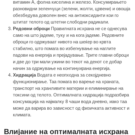
витамин А, фолна киселина и железо. Консумирањето
разновидни зеленчуци (зелени, жолти, црвени) и овошја
обезбедува доволен внес на антиоксиданти кои го
штитат телото од штетни слободни радикали.
Редовни оброци
Правилната исхрана не се однесува
само на што јадеме, туку и на кога јадеме. Редовните
оброци го одржуваат нивото на шеќер во крвта
стабилно, што помага во избегнување на наглите
падови на енергија и прејадување. Трите главни оброци
и две до три мали ужини во текот на денот се добар
начин за одржување на континуирана енергија.
Хидрација
Водата е неопходна за секојдневно
функционирање. Таа помага во варење на храната,
транспорт на хранливите материи и елиминирање на
токсини од телото. Оптималната хидрација подразбира
консумација на најмалку 8 чаши вода дневно, иако таа
може да варира во зависност од физичката активност и
климата.
Влијание на оптималната исхрана