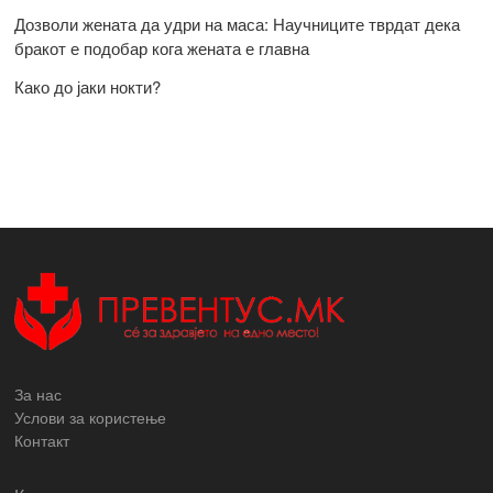
Дозволи жената да удри на маса: Научниците тврдат дека
бракот е подобар кога жената е главна
Како до јаки нокти?
За нас
Услови за користење
Контакт