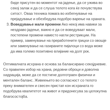
биде присутен во моментот на јадење, да се ужива во
секој залак и да се слуша телото кога ќе почувствува
ситост. Оваа техника помага во избегнување на
прејадување и обезбедува подобро варење на храната.
Воведување мали промени
Ако некој има навики за
нездраво јадење, важно е да се воведуваат мали,
постепени промени наместо нагли рестрикции. На
пример, заменување на преработените грицки со овошје
или заменување на газираните пијалоци со вода може
да има големо позитивно влијание на долг рок.
Оптималната исхрана е основа за балансирано секојдневие.
Со правилен избор на храна, редовни оброци и доволна
хидрација, може да се постигне долготраен физички и
ментален баланс. Живеењето во согласност со телото
преку внимателен и свесен пристап кон исхраната го
подобрува квалитетот на живот и придонесува за целокупна
благосостојба.