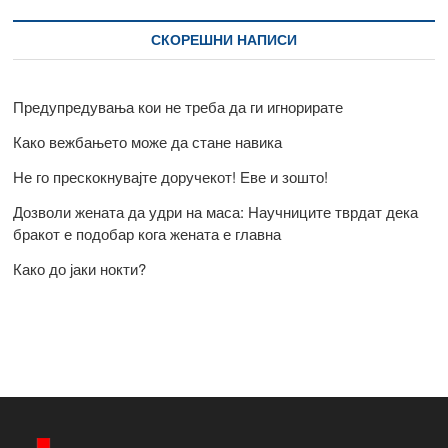
СКОРЕШНИ НАПИСИ
Предупредувања кои не треба да ги игнорирате
Како вежбањето може да стане навика
Не го прескокнувајте доручекот! Еве и зошто!
Дозволи жената да удри на маса: Научниците тврдат дека
бракот е подобар кога жената е главна
Како до јаки нокти?