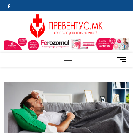
Skip
Facebook
to
content
Преве
СЕ ЗА
ЗДРАВЈЕТО
НА ЕДНО
МЕСТО
M
e
n
u
B
u
t
t
o
n