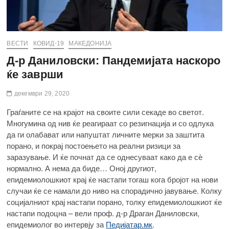
ВЕСТИ
КОВИД-19
МАКЕДОНИЈА
Д-р Даниловски: Пандемијата наскоро
ќе заврши
декември 29, 2020
Граѓаните се на крајот на своите сили секаде во светот.
Многумина од нив ќе реагираат со резигнација и со одлука
да ги олабават или напуштат личните мерки за заштита
порано, и покрај постоењето на реални ризици за
заразување. И ќе почнат да се однесуваат како да е сѐ
нормално. А нема да биде… Оној другиот,
епидемиолошкиот крај ќе настапи тогаш кога бројот на нови
случаи ќе се намали до ниво на спорадично јавување. Колку
социјалниот крај настапи порано, толку епидемиолошкиот ќе
настапи подоцна – вели проф. д-р Драган Даниловски,
епидемиолог во интервју за
Педијатар.мк
.