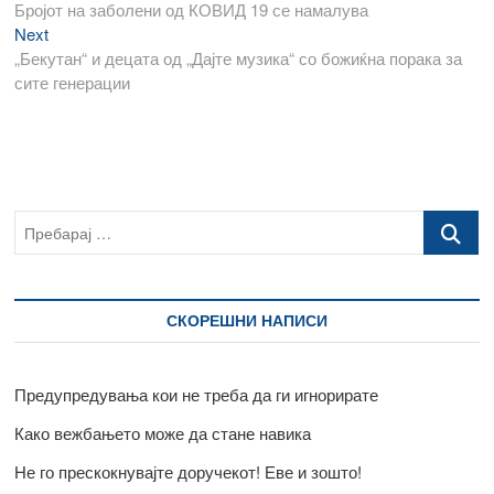
post:
Бројот на заболени од КОВИД 19 се намалува
на
Next
Next
напис
post:
„Бекутан“ и децата од „Дајте музика“ со божиќна порака за
сите генерации
Пребарај
…
СКОРЕШНИ НАПИСИ
Предупредувања кои не треба да ги игнорирате
Како вежбањето може да стане навика
Не го прескокнувајте доручекот! Еве и зошто!